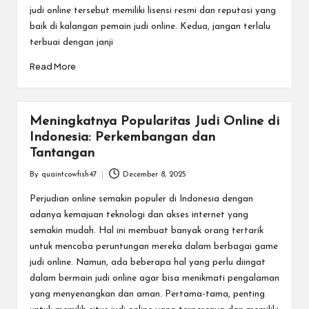
judi online tersebut memiliki lisensi resmi dan reputasi yang
baik di kalangan pemain judi online. Kedua, jangan terlalu
terbuai dengan janji
Read More
Meningkatnya Popularitas Judi Online di
Indonesia: Perkembangan dan
Tantangan
By
quaintcowfish47
December 8, 2025
Posted
by
Perjudian online semakin populer di Indonesia dengan
adanya kemajuan teknologi dan akses internet yang
semakin mudah. Hal ini membuat banyak orang tertarik
untuk mencoba peruntungan mereka dalam berbagai game
judi online. Namun, ada beberapa hal yang perlu diingat
dalam bermain judi online agar bisa menikmati pengalaman
yang menyenangkan dan aman. Pertama-tama, penting