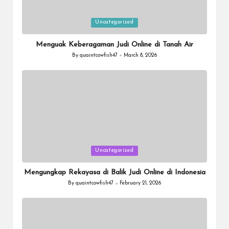
Posted
Uncategorized
in
Menguak Keberagaman Judi Online di Tanah Air
By
quaintcowfish47
March 8, 2026
Posted
by
Posted
Uncategorized
in
Mengungkap Rekayasa di Balik Judi Online di Indonesia
By
quaintcowfish47
February 21, 2026
Posted
by