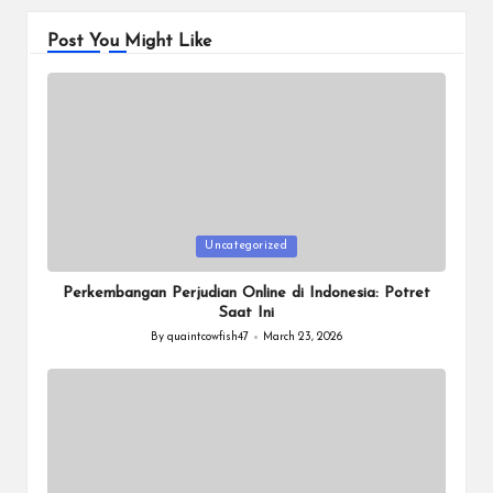
Post You Might Like
Posted
Uncategorized
in
Perkembangan Perjudian Online di Indonesia: Potret
Saat Ini
By
quaintcowfish47
March 23, 2026
Posted
by