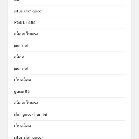
situs slot gacor
PGBET888
สล็อตเว็บตรง
judi slot
สล็อต
judi slot
เว็บสล็อต
gacor88
สล็อตเว็บตรง
slot gacor hari ini
เว็บสล็อต
situs slot gacor