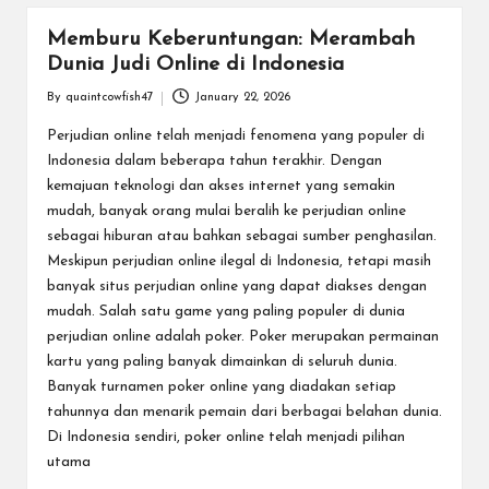
Memburu Keberuntungan: Merambah
Dunia Judi Online di Indonesia
By
quaintcowfish47
January 22, 2026
Posted
by
Perjudian online telah menjadi fenomena yang populer di
Indonesia dalam beberapa tahun terakhir. Dengan
kemajuan teknologi dan akses internet yang semakin
mudah, banyak orang mulai beralih ke perjudian online
sebagai hiburan atau bahkan sebagai sumber penghasilan.
Meskipun perjudian online ilegal di Indonesia, tetapi masih
banyak situs perjudian online yang dapat diakses dengan
mudah. Salah satu game yang paling populer di dunia
perjudian online adalah poker. Poker merupakan permainan
kartu yang paling banyak dimainkan di seluruh dunia.
Banyak turnamen poker online yang diadakan setiap
tahunnya dan menarik pemain dari berbagai belahan dunia.
Di Indonesia sendiri, poker online telah menjadi pilihan
utama