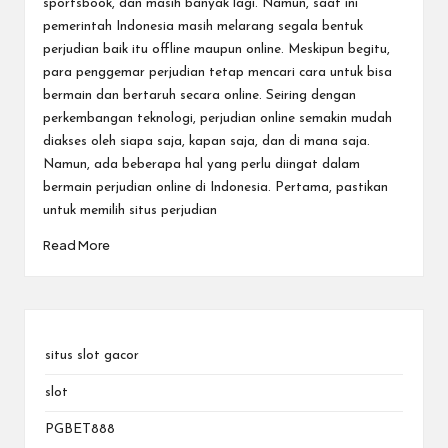
sportsbook, dan masih banyak lagi. Namun, saat ini
pemerintah Indonesia masih melarang segala bentuk
perjudian baik itu offline maupun online. Meskipun begitu,
para penggemar perjudian tetap mencari cara untuk bisa
bermain dan bertaruh secara online. Seiring dengan
perkembangan teknologi, perjudian online semakin mudah
diakses oleh siapa saja, kapan saja, dan di mana saja.
Namun, ada beberapa hal yang perlu diingat dalam
bermain perjudian online di Indonesia. Pertama, pastikan
untuk memilih situs perjudian
Read More
situs slot gacor
slot
PGBET888