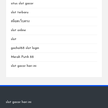
situs slot gacor
slot terbaru
สล็อตเว็บตรง
slot online
slot
gacha168 slot login
Merah Putih 88
slot gacor hari ini
slot gacor hari ini