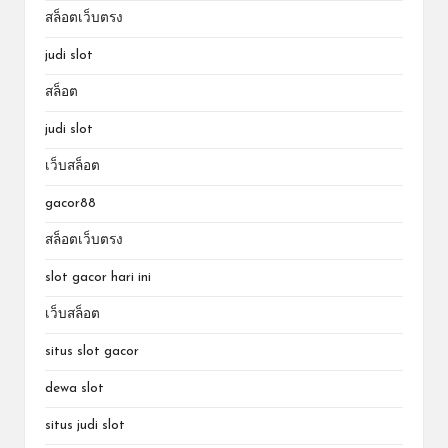
สล็อตเว็บตรง
judi slot
สล็อต
judi slot
เว็บสล็อต
gacor88
สล็อตเว็บตรง
slot gacor hari ini
เว็บสล็อต
situs slot gacor
dewa slot
situs judi slot